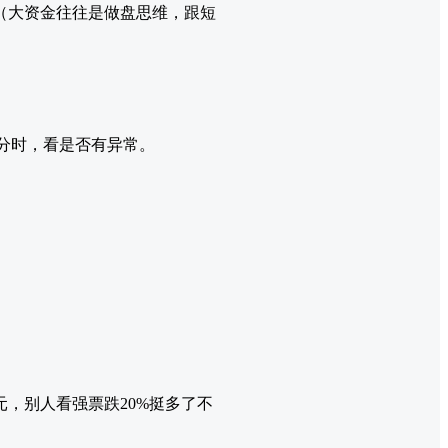
（大资金往往是做盘思维，跟短
察分时，看是否有异常。
元，别人看强票跌20%挺多了不