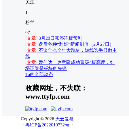
关注
1
粉丝
97
[文章]
3月20日涨停连板预判
[文章]
盘后各种“利好”新闻刷屏（2月27日）
[文章]
不谈什么全年大题材，短线选手只做主
线
[文章]
爱仕达、达意隆成功晋级4板高度，红
塔证券是板块的先锋
Ta的全部动态
收藏网址，不失联：
www.ttyfp.com
Copyright © 2026
天云复盘
・
粤ICP备2022019732号
・