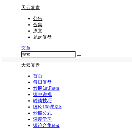
天云复盘
公告
合集
原文
龙虎复盘
文章
天云复盘
首页
每日复盘
炒股知识
进阶
缠中说禅
转债技巧
缠论108课
原文
炒股公式
深度学习
缠论合集
珍藏