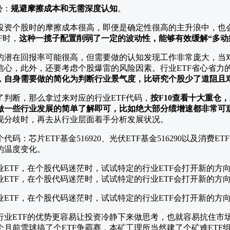
势：
规避摩擦成本和无需深度认知
。
投资个股时的摩擦成本很高，即便是确定性很高的主升浪中，也
F时，
这种一揽子配置削弱了一定的波动性，能够有效缓解“多动
的潜在回报率可能很高，但需要做的认知发现工作非常庞大，当
信心，此外，还要考虑个股爆雷的风险因素。行业ETF省心省力
，自身需要做的简化为判断行业景气度，比研究个股少了道阻且
判断，那么拿过来对应的行业ETF代码，
按F10查看十大重仓
做一些行业发展的简单了解即可，比如绝大部分绩增速都非常可
现分歧时，再去从行业层面着手分析发展状况。
：芯片ETF基金516920、光伏ETF基金516290以及消费ETF
的温度变化。
行业ETF的优势更容易让投资冷静下来做思考，也就容易抗住市
月前雪球搞了个ETF争霸赛，本矿工理所当然建了个矿难ETF