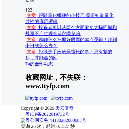
122
[文章]
跟随量化赚钱的小技巧 需要知道量化
共性的底层逻辑
[文章]
投资者可以从两个方面避免大幅回撤和
规避不产生现金流的黄鼠狼
[文章]
聊聊怎么把握好股票的卖点逻辑！跌到
十日线怎么办？
[文章]
短线选手应该最擅长的事：只有割的
起，才能赢的回
Ta的全部动态
收藏网址，不失联：
www.ttyfp.com
Copyright © 2026
天云复盘
・
粤ICP备2022019732号
・
粤公网安备 44180202000687号
查询 26 次，耗时 0.1527 秒