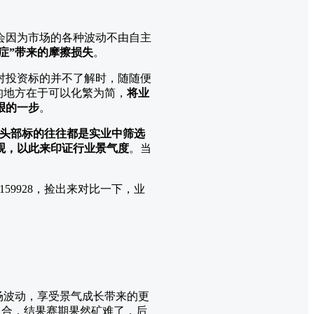
会因为市场的各种波动不由自主
症”带来的摩擦损失
。
对投资标的并不了解时，随随便
的地方在于可以化繁为简，
将业
艰的一步
。
，头部标的往往都是实业中筛选
观，以此来印证行业景气度
。当
159928，捡出来对比一下，业
场波动，享受景气成长带来的更
组合，结果赛期果然矿难了，后