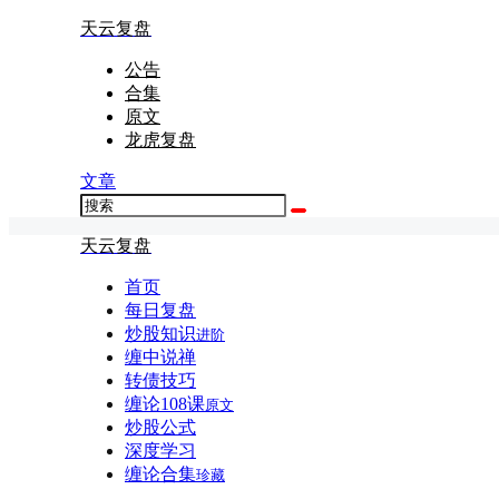
天云复盘
公告
合集
原文
龙虎复盘
文章
天云复盘
首页
每日复盘
炒股知识
进阶
缠中说禅
转债技巧
缠论108课
原文
炒股公式
深度学习
缠论合集
珍藏