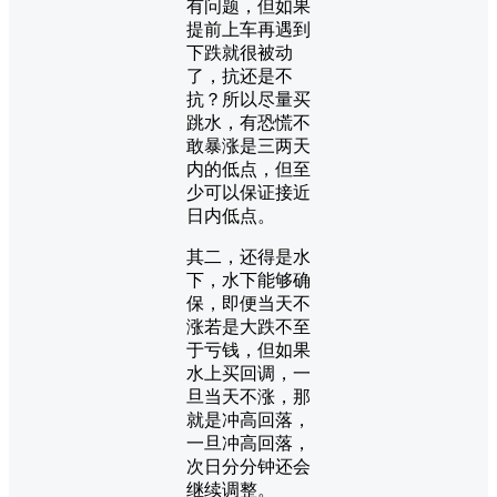
有问题，但如果
提前上车再遇到
下跌就很被动
了，抗还是不
抗？所以尽量买
跳水，有恐慌不
敢暴涨是三两天
内的低点，但至
少可以保证接近
日内低点。
其二，还得是水
下，水下能够确
保，即便当天不
涨若是大跌不至
于亏钱，但如果
水上买回调，一
旦当天不涨，那
就是冲高回落，
一旦冲高回落，
次日分分钟还会
继续调整。