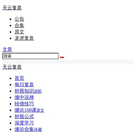
天云复盘
公告
合集
原文
龙虎复盘
文章
天云复盘
首页
每日复盘
炒股知识
进阶
缠中说禅
转债技巧
缠论108课
原文
炒股公式
深度学习
缠论合集
珍藏