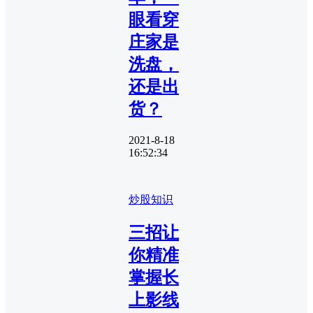
眼看穿
庄家是
洗盘，
还是出
货？
2021-8-18
16:52:34
炒股知识
三招让
你精准
掌握长
上影线