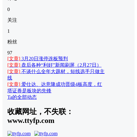
0
关注
1
粉丝
97
[文章]
3月20日涨停连板预判
[文章]
盘后各种“利好”新闻刷屏（2月27日）
[文章]
不谈什么全年大题材，短线选手只做主
线
[文章]
爱仕达、达意隆成功晋级4板高度，红
塔证券是板块的先锋
Ta的全部动态
收藏网址，不失联：
www.ttyfp.com