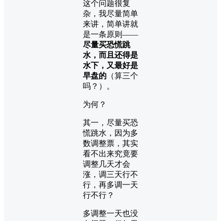
这个问题很复
杂，我尽量简单
来讲，简单讲就
是一条原则——
尽量买恐慌跳
水，而且还得是
水下，又最好是
早盘的
（算三个
吗？）。
为何？
其一，尽量买恐
慌跳水，因为多
数调整票，其实
看不出来究竟要
调整几天才会
涨，调三天行不
行，再多调一天
行不行？
多调整一天也没