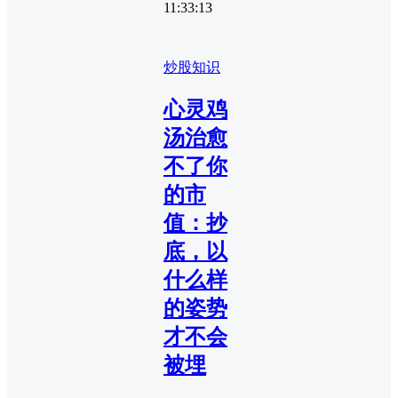
11:33:13
炒股知识
心灵鸡
汤治愈
不了你
的市
值：抄
底，以
什么样
的姿势
才不会
被埋