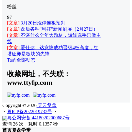
粉丝
97
[文章]
3月20日涨停连板预判
[文章]
盘后各种“利好”新闻刷屏（2月27日）
[文章]
不谈什么全年大题材，短线选手只做主
线
[文章]
爱仕达、达意隆成功晋级4板高度，红
塔证券是板块的先锋
Ta的全部动态
收藏网址，不失联：
www.ttyfp.com
Copyright © 2026
天云复盘
・
粤ICP备2022019732号
・
粤公网安备 44180202000687号
查询 26 次，耗时 0.1357 秒
首页
复盘
学堂