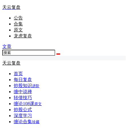
天云复盘
公告
合集
原文
龙虎复盘
文章
天云复盘
首页
每日复盘
炒股知识
进阶
缠中说禅
转债技巧
缠论108课
原文
炒股公式
深度学习
缠论合集
珍藏