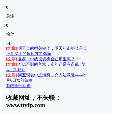
0
关注
0
粉丝
14
[文章]
明天真的很关键了，明天的走势会是真
正意义上的超短方向选择
[文章]
复盘：中线投资机会在那里呢？
[文章]
万亿不到的普涨，走的还是有点乱--复
盘（2.13）
[文章]
周五锁仓中远海科，介入达意隆——2
月6日盘前策略
Ta的全部动态
收藏网址，不失联：
www.ttyfp.com