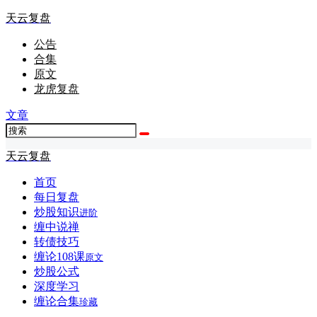
天云复盘
公告
合集
原文
龙虎复盘
文章
天云复盘
首页
每日复盘
炒股知识
进阶
缠中说禅
转债技巧
缠论108课
原文
炒股公式
深度学习
缠论合集
珍藏