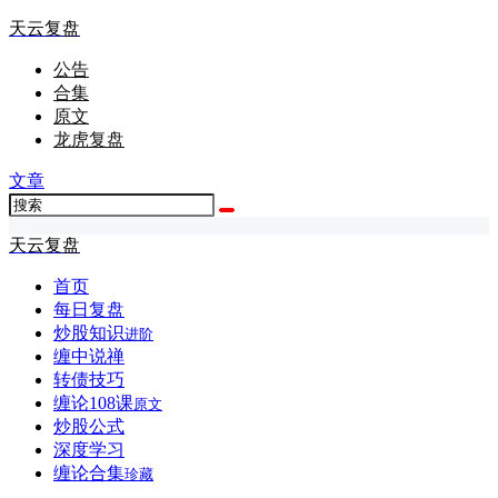
天云复盘
公告
合集
原文
龙虎复盘
文章
天云复盘
首页
每日复盘
炒股知识
进阶
缠中说禅
转债技巧
缠论108课
原文
炒股公式
深度学习
缠论合集
珍藏