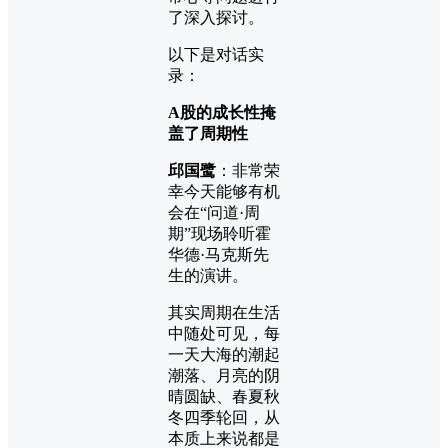
了深入探讨。
以下是对话实
录：
A股的成长性掩
盖了周期性
邱国鹭
：非常荣
幸今天能够有机
会在“问道·周
期”现场聆听霍
华德·马克斯先
生的演讲。
其实周期在生活
中随处可见，每
一天大海的潮起
潮落、月亮的阴
晴圆缺、春夏秋
冬四季轮回，从
本质上来说都是