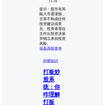
11.1k
提示：股市有风
险入市需谨慎，
文章不构成任何
投资建议或意
见，投资者需自
主作出投资决策
并独立承担投资
风险。
张磊
高瓴资本
炒股知识
打板炒
股系
统：你
咋理解
打板