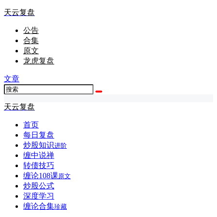
天云复盘
公告
合集
原文
龙虎复盘
文章
天云复盘
首页
每日复盘
炒股知识
进阶
缠中说禅
转债技巧
缠论108课
原文
炒股公式
深度学习
缠论合集
珍藏