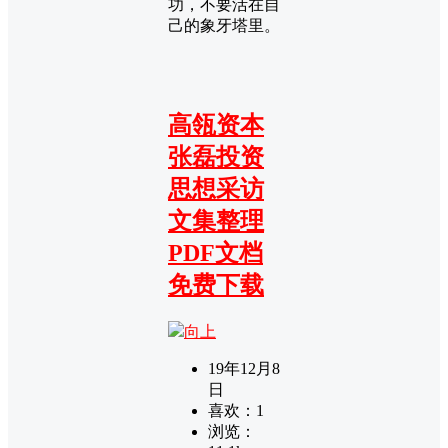
功，不要活在自
己的象牙塔里。
高瓴资本
张磊投资
思想采访
文集整理
PDF文档
免费下载
向上
19年12月8
日
喜欢：
1
浏览：