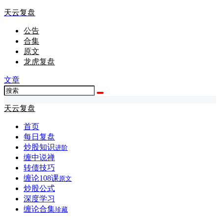
天云复盘
公告
合集
原文
龙虎复盘
文章
天云复盘
首页
每日复盘
炒股知识
进阶
缠中说禅
转债技巧
缠论108课
原文
炒股公式
深度学习
缠论合集
珍藏