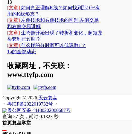
13
[文章]
如何真正理解K线？如何找到那10%有
用的K线形态？
[文章]
左侧技术和右侧技术的区别 左侧交易
和右侧交易讲解
[文章]
生态链开始出现了转折和变化，超短龙
头套利已过时？
[文章]
什么样的分时图可以低吸做T？
Ta的全部动态
收藏网址，不失联：
www.ttyfp.com
Copyright © 2026
天云复盘
・
粤ICP备2022019732号
・
粤公网安备 44180202000687号
查询 27 次，耗时 0.1323 秒
首页
复盘
学堂