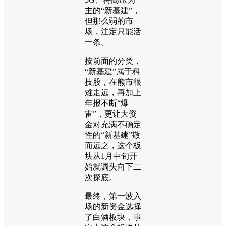
主的“新基建”，
但那么弱的市
场，注定只能活
一条。
按前面的分类，
“新基建”属于科
技股，在熊市很
难走远，再加上
年报不断“爆
雷”，更让大资
金对充满不确定
性的“新基建”敬
而远之，这个板
块从1月中旬开
始就调头向下二
次探底。
最终，第一波入
场的新资金选择
了白酒板块，事