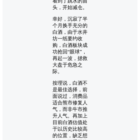
看到了跳水的苗
头，开始减仓。
幸好，沉寂了半
个月换手充分的
白酒，由于水井
坊一纸要约收
购，白酒板块成
功抢回“眼球”，
再起一波，拯救
大盘于危急之
际。
按理说，白酒不
是最佳选择，前
面说过，消费品
适合熊市修复人
气，而非牛市推
升人气。再加上
目前白酒估值处
于以历史比较高
的位置，缺乏想