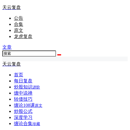
天云复盘
公告
合集
原文
龙虎复盘
文章
天云复盘
首页
每日复盘
炒股知识
进阶
缠中说禅
转债技巧
缠论108课
原文
炒股公式
深度学习
缠论合集
珍藏